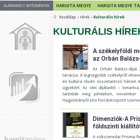
HARGITA MEGYE
HARGITA MEGYE T
ALÁRENDELT INTÉZMÉNYEK
Kezdőlap
Hírek
Kulturális hírek
KULTURÁLIS HÍRE
A székelyföldi m
az Orbán Balázs-
Az Orbán Balázs-díjat
tanácsa. A legnagyobb székelyről elnev
és kultúra révén összetartozó három m
ügyekért. Az idei díjátadót – betartv
tartották meg pénteken, november
Hagyományőrzési Forrásközpont szerv
Dimenziók-A Pri
földszinti kiállít
A csíkszeredai Prisma f