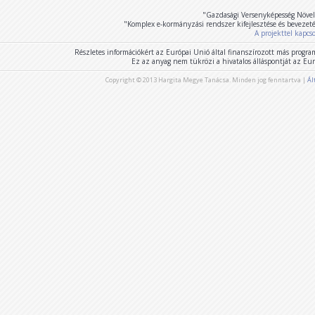
"Gazdasági Versenyképesség Növel
"Komplex e-kormányzási rendszer kifejlesztése és bevezet
A projekttel kapcs
Részletes információkért az Európai Unió által finanszírozott más program
Ez az anyag nem tükrözi a hivatalos álláspontját az E
Copyright © 2013 Hargita Megye Tanácsa. Minden jog fenntartva |
Ál