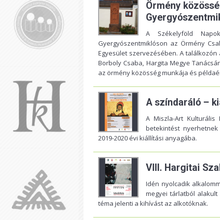
Örmény közösségi
Gyergyószentmi
A Székelyföld Napok
Gyergyószentmiklóson az Örmény Csalá
Egyesület szervezésében. A találkozón
Borboly Csaba, Hargita Megye Tanácsán
az örmény közösség munkája és példaér
A színdaráló – k
A Miszla-Art Kulturáli
betekintést nyerhetne
2019-2020 évi kiállítási anyagába.
VIII. Hargitai S
Idén nyolcadik alkalom
megyei tárlatból alakul
téma jelenti a kihívást az alkotóknak.