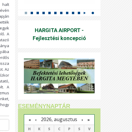
 halt
révén
apján
ették
egyik
HARGITA AIRPORT -
lő. A
Fejlesztési koncepció
utazó
bánya
nyába
erdős
issza
t. Az
ízkor
tató,
lt. A
izmus
ünket,
 hogy
ESEMÉNYNAPTÁR
2026, augusztus
›
»
«
‹
H
K
S
C
P
S
V