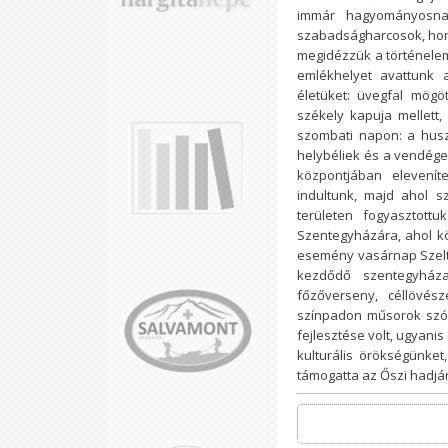
immár hagyományosnak
szabadságharcosok, honv
megidézzük a történele
emlékhelyet avattunk 
életüket: üvegfal mögö
székely kapuja mellett,
szombati napon: a husz
helybéliek és a vendége
központjában elevenít
indultunk, majd ahol s
területen fogyasztott
Szentegyházára, ahol kö
esemény vasárnap Szelte
kezdődő szentegyházas
főzőverseny, céllövész
színpadon műsorok szóra
fejlesztése volt, ugyani
kulturális örökségünke
támogatta az Őszi hadjá