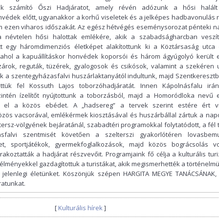
 számító Őszi Hadjáratot, amely révén adózunk a hősi halált
édek előtt, ugyanakkor a korhű viseletek és a jelképes hadbavonulás 
m ezen viharos időszakát. Az egész hétvégés eseménysorozat pénteki n
a névtelen hősi halottak emlékére, akik a szabadságharcban veszít
tt egy háromdimenziós életképet alakítottunk ki a Köztársaság utca 
 ahol a kapuállításkor honvédek koporsói és három ágyúgolyó került e
árok, reguták, tüzérek, gyalogosok és csikósok, valamint a szekéren 
k a szentegyházasfalvi huszárlaktanyától indultunk, majd Szentkereszt
ettük fel Kossuth Lajos toborzóhadjáratát. Innen Kápolnásfalu irá
zintén ízelítőt nyújtottunk a toborzásból, majd a Homoródloka nevű 
uk el a közös ebédet. A „hadsereg” a tervek szerint estére ért v
zös vacsorával, emlékérmek kiosztásával és huszárbállal zártuk a napo
rsz-völgyének bejáratánál, szabadtéri programokkal folytatódott, a fél t
falvi szentmisét követően a szelterszi gyakorlótéren lovasbemu
et, sportjátékok, gyermekfoglalkozások, majd közös bográcsolás vo
koztatták a hadjárat részvevőit. Programjaink fő célja a kulturális tur
s élményekkel gazdagítottuk a turistákat, akik megismerhették a történelm
t, jelenlegi életünket. Köszönjük szépen HARGITA MEGYE TANÁCSÁNAK,
ratunkat.
[
Kulturális hírek
]