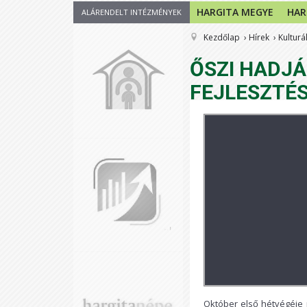
HARGITA MEGYE
HAR
ALÁRENDELT INTÉZMÉNYEK
Kezdőlap
Hírek
Kulturál
ŐSZI HADJÁ
FEJLESZTÉS
Október első hétvégéje 