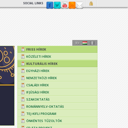
SOCIAL LINKS
FRISS HÍREK
KÖZÉLETI HÍREK
KULTURÁLIS HÍREK
EGYHÁZI HÍREK
NEMZETKÖZI HÍREK
CSALÁDI HÍREK
IFJÚSÁGI HÍREK
SZAKOKTATÁS
ROMÁNNYELV-OKTATÁS
TEJ-KIFLI PROGRAM
ÖNKÉNTES TŰZOLTÓK
CD-ETA PROJEKT