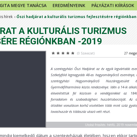
GITA MEGYE TANÁCSA
EREDMÉNYEINK
PÁLYÁZATI KIÍRÁSOK
is hírek
Őszi hadjárat a kulturális turizmus fejlesztésére régiónkban
RAT A KULTURÁLIS TURIZMUS
ÉRE RÉGIÓNKBAN -2019
(0 Szavazat)
27 megje
A szentegyházi Őszi Hadjárat az év egyik legvártabb es
Székelyföld legnagyobb 48-as hagyományőrző eseménye, 
szentegyházi Hagyományőrző Huszáregyesület
Gyermekfilharmónia közös rendezvénye. Idén a 14-ik alk
elevenítettük fel közösen a vendégeinkkel az 1848
forradalom és szabadságharc huszártoborzóját. Az o
ötödikei vonuláson korhű viseletben több mint száz gyal
lovashuszár és többszáz utazó vett részt.
Utolsó frissítés: hétfő, 2019 novemb
mindig kiemelkedő dátum a szentegyháziak életében, hiszen ekkor tartj