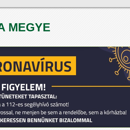
A MEGYE
1
2