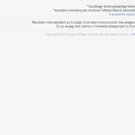
"Gazdasági Versenyképesség Növel
"Komplex e-kormányzási rendszer kifejlesztése és bevezet
A projekttel kapcs
Részletes információkért az Európai Unió által finanszírozott más program
Ez az anyag nem tükrözi a hivatalos álláspontját az E
Copyright © 2013 Hargita Megye Tanácsa. Minden jog fenntartva |
Ál