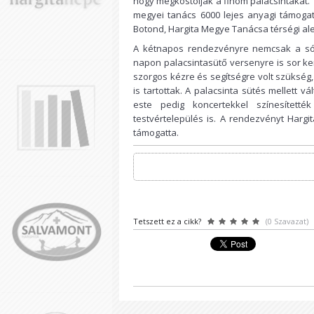
hogy megkóstolják a finom palacsintákat. 
megyei tanács 6000 lejes anyagi támoga
Botond, Hargita Megye Tanácsa térségi al
A kétnapos rendezvényre nemcsak a sóvi
napon palacsintasütő versenyre is sor kerü
szorgos kézre és segítségre volt szükség
is tartottak. A palacsinta sütés mellett v
este pedig koncertekkel színesített
testvértelepülés is. A rendezvényt Har
támogatta.
Tetszett ez a cikk?
(0 Szavazat)