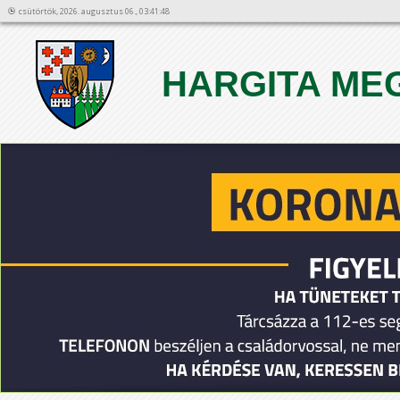
csütörtök, 2026. augusztus 06., 03:41:48
HARGITA ME
1
2