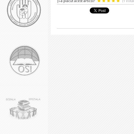
Ţi-a plăcut acest articol?
(1 Votăr