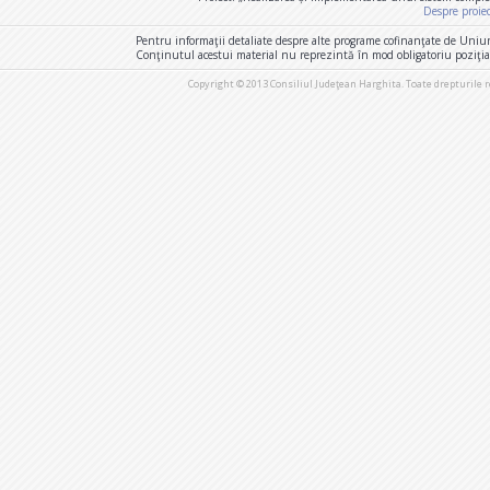
Despre proie
Pentru informaţii detaliate despre alte programe cofinanţate de Uniu
Conţinutul acestui material nu reprezintă în mod obligatoriu poziţi
Copyright © 2013 Consiliul Judeţean Harghita. Toate drepturile 