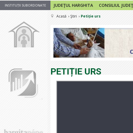
JUDEŢUL HARGHITA
CONSILIUL JUDE
INSTITUȚII SUBORDONATE
Acasă
Ştiri
Petiție urs
PETIȚIE URS