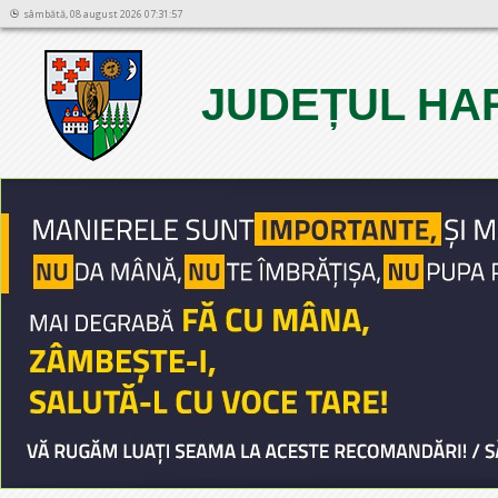
sâmbătă, 08 august 2026 07:31:57
JUDEȚUL HA
1
2