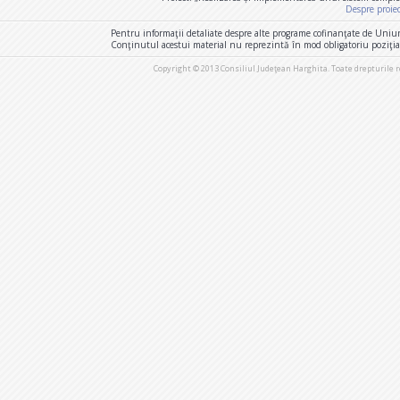
Despre proie
Pentru informaţii detaliate despre alte programe cofinanţate de Uniu
Conţinutul acestui material nu reprezintă în mod obligatoriu poziţi
Copyright © 2013 Consiliul Judeţean Harghita. Toate drepturile 