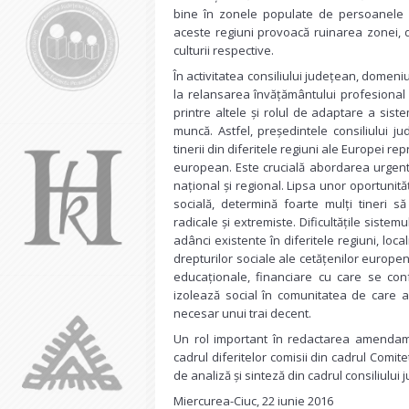
bine în zonele populate de persoanele vâ
aceste regiuni provoacă ruinarea zonei, di
culturii respective.
În activitatea consiliului județean, domeniu
la relansarea învățământului profesional ș
printre altele și rolul de adaptare a sist
muncă. Astfel, președintele consiliului 
tinerii din diferitele regiuni ale Europei re
european. Este crucială abordarea urgentă
național și regional. Lipsa unor oportunită
socială, determină foarte mulți tineri 
radicale și extremiste. Dificultățile sistem
adânci existente în diferitele regiuni, loca
drepturilor sociale ale cetățenilor europ
educaționale, financiare cu care se confru
izolează social în comunitatea de care ap
necesar unui trai decent.
Un rol important în redactarea amendame
cadrul diferitelor comisii din cadrul Comite
de analiză și sinteză din cadrul consiliului
Miercurea-Ciuc, 22 iunie 2016