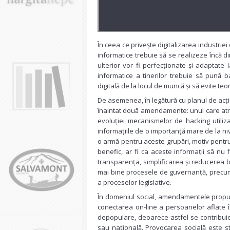
În ceea ce privește digitalizarea industrie
informatice trebuie să se realizeze încă d
ulterior vor fi perfecționate și adaptate
informatice a tinerilor trebuie să pună b
digitală de la locul de muncă și să evite teori
De asemenea, în legătură cu planul de acț
înaintat două amendamente: unul care atrag
evoluției mecanismelor de hacking utiliz
informațiile de o importanță mare de la n
o armă pentru aceste grupări, motiv pentru
benefic, ar fi ca aceste informații să nu 
transparența, simplificarea și reducerea b
mai bine procesele de guvernanță, precum 
a proceselor legislative.
În domeniul social, amendamentele propus
conectarea on-line a persoanelor aflate î
depopulare, deoarece astfel se contribui
sau națională. Provocarea socială este s