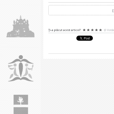
Ţi-a plăcut acest articol?
(0 Votăr