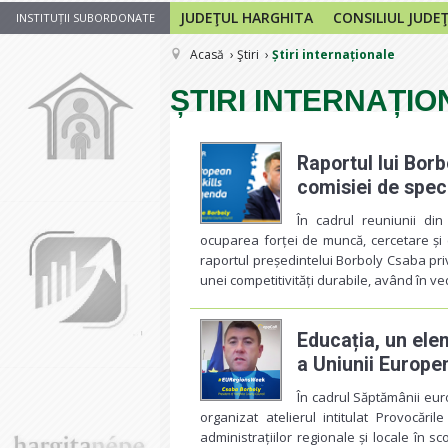
JUDEŢUL HARGHITA
CONSILIUL JUDE
INSTITUȚII SUBORDONATE
Acasă
Ştiri
Știri internaționale
ȘTIRI INTERNAȚI
Raportul lui Bor
comisiei de speci
În cadrul reuniunii din
ocuparea forței de muncă, cercetare și c
raportul președintelui Borboly Csaba p
unei competitivități durabile, având în 
Educația, un ele
a Uniunii Europe
În cadrul Săptămânii euro
organizat atelierul intitulat Provocări
administrațiilor regionale și locale în s