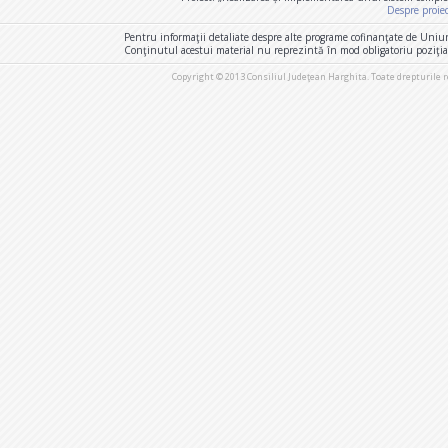
Despre proie
Pentru informaţii detaliate despre alte programe cofinanţate de Uniu
Conţinutul acestui material nu reprezintă în mod obligatoriu poziţi
Copyright © 2013 Consiliul Judeţean Harghita. Toate drepturile 