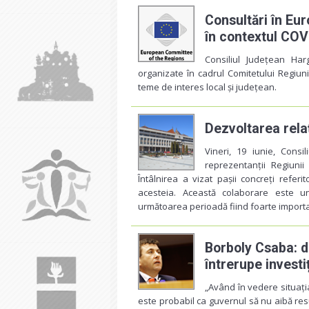
Consultări în Eur
în contextul COV
Consiliul Județean Har
organizate în cadrul Comitetului Regiuni
teme de interes local și județean.
Dezvoltarea relaț
Vineri, 19 iunie, Consi
reprezentanții Regiunii
Întâlnirea a vizat pașii concreți refer
acesteia. Această colaborare este un
următoarea perioadă fiind foarte important
Borboly Csaba: d
întrerupe investiț
„Având în vedere situația
este probabil ca guvernul să nu aibă resu