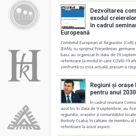
Dezvoltarea comp
exodul creierelo
în cadrul semina
Europeană
Comitetul European al Regiunilor (CoR)
(EAfA), cu sprijinul Președinției germane
basc au organizat în data de 29 septe
referitoare la modul în care COVID-19 a
confruntă cu criza actuală, precum și răsp
Regiuni și orașe 
pentru anul 2030
În cadrul reuniunii Comis
avut loc în data de 9 septembrie, au fos
regiunilor, orașelor și comunităților local
Borboly Csaba, în calitate de membru al C
referitoare la acest aspect.