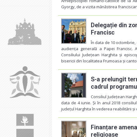
Arhiepiscopiei romano-catolice de la Alb
Gyorgy, de a vizita mănăstirea francisca
Delegație din zo
Francisc
În data de 10 octombrie, 
audiența generală a Papei Francisc. A
Consiliului Județean Harghita și episc
bisericii din localitatea Frumoasa și cant
S-a prelungit te
cadrul programulu
Consiliul Județean Hargh
data de 4 iunie. Și în anul 2018 consili
județul Harghita în vederea reabilitării și c
Finanțare amenajă
religioase