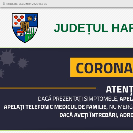
sâmbătă, 08 august 2026 08:06:01
JUDEȚUL HA
1
2