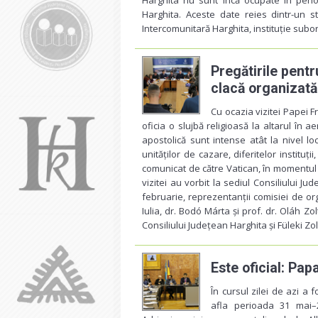
Harghita nu sunt încă ocupate în perio
Harghita. Aceste date reies dintr-un 
Intercomunitară Harghita, instituție subo
Pregătirile pent
clacă organizată
Cu ocazia vizitei Papei F
oficia o slujbă religioasă la altarul în a
apostolică sunt intense atât la nivel local
unităților de cazare, diferitelor instituți
comunicat de către Vatican, în momentul
vizitei au vorbit la sediul Consiliului J
februarie, reprezentanții comisiei de or
Iulia, dr. Bodó Márta și prof. dr. Oláh 
Consiliului Județean Harghita și Füleki Zo
Este oficial: Pa
În cursul zilei de azi
a f
afla perioada 31 mai–2