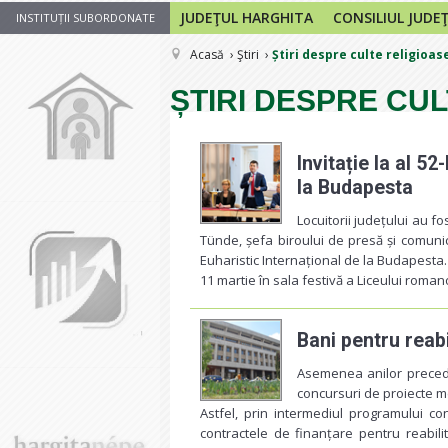
JUDEŢUL HARGHITA
CONSILIUL JUDE
INSTITUȚII SUBORDONATE
Acasă
Ştiri
Știri despre culte religioas
ȘTIRI DESPRE CU
Invitație la al 5
la Budapesta
Locuitorii județului au fo
Tünde, șefa biroului de presă și comunic
Euharistic Internațional de la Budapesta.
11 martie în sala festivă a Liceului roman
Bani pentru reabi
Asemenea anilor preceden
concursuri de proiecte men
Astfel, prin intermediul programului con
contractele de finanțare pentru reabilit