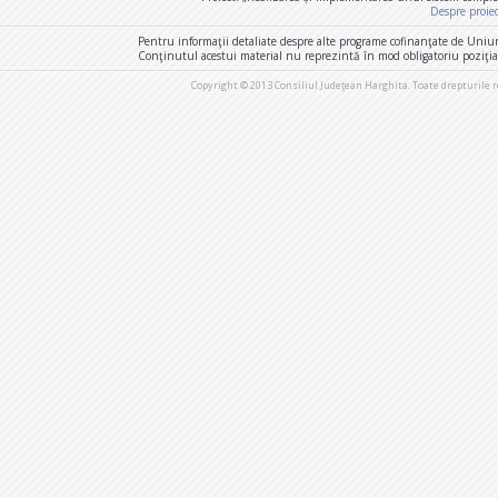
Despre proie
Pentru informaţii detaliate despre alte programe cofinanţate de Uniu
Conţinutul acestui material nu reprezintă în mod obligatoriu poziţi
Copyright © 2013 Consiliul Judeţean Harghita. Toate drepturile 