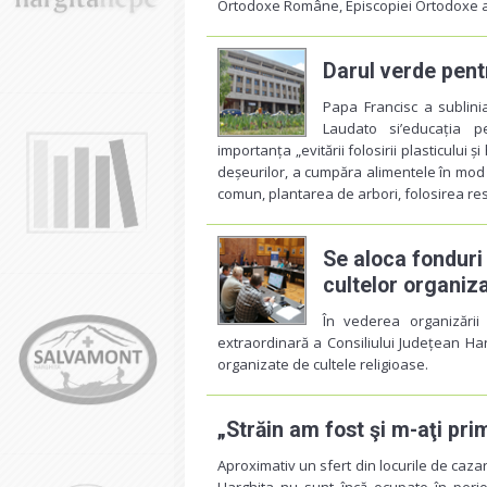
Ortodoxe Române, Episcopiei Ortodoxe a 
Darul verde pent
Papa Francisc a sublinia
Laudato si’educația pe
importanța „evitării folosirii plasticului 
deșeurilor, a cumpăra alimentele în mod r
comun, plantarea de arbori, folosirea res
Se aloca fonduri
cultelor organiza
În vederea organizării 
extraordinară a Consiliului Județean Ha
organizate de cultele religioase.
„Străin am fost şi m-aţi prim
Aproximativ un sfert din locurile de cazar