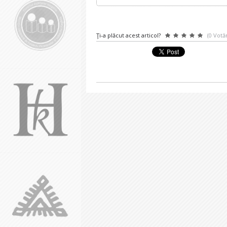
Ţi-a plăcut acest articol?
(0 Votăr