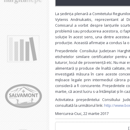
La ședința plenară a Comitetului Regiunilor 
Vytenis Andriukaitis, reprezentant al D
Comisarul a vorbit despre lanțurile scurt
problemă sau producerea acestora, ci fap
soluție în acest sens, una dintre acestea 
producție. Această afirmație a condus la o 
Președintele Consiliului Județean Hargh
etichetelor similare certificatelor pentr
tuturor, locul de proveniență etc. Nu mai e
alimentară și produse de înaltă calitate, mai
investigată măsura în care aceste conc
mijloace legale prin intermediul cărora po
consideră a fi concurente. Președintele co
martie, că acest lucru s-a întâmplat și în caz
Activitatea președintelui Consiliului J
consultată la următorul link:
http://www.bor
Miercurea-Ciuc, 22 martie 2017