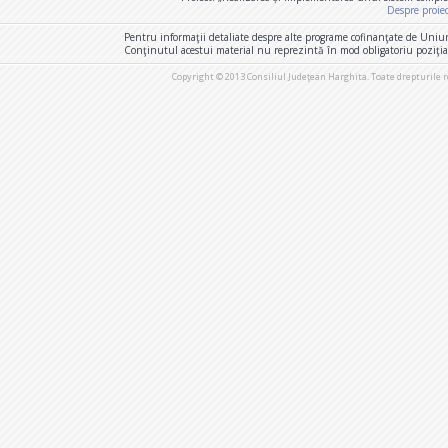
Despre proie
Pentru informaţii detaliate despre alte programe cofinanţate de Uniu
Conţinutul acestui material nu reprezintă în mod obligatoriu poziţi
Copyright © 2013 Consiliul Judeţean Harghita. Toate drepturile 