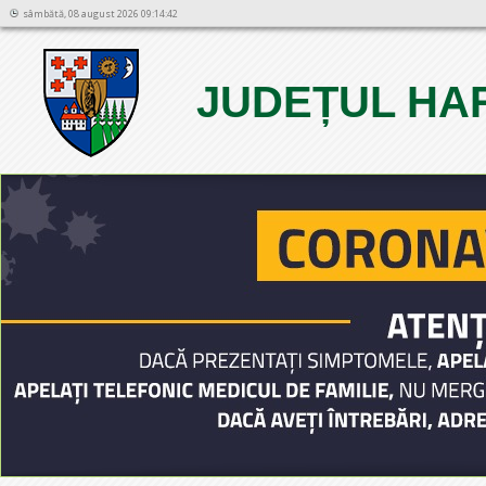
sâmbătă, 08 august 2026 09:14:42
JUDEȚUL HA
1
2