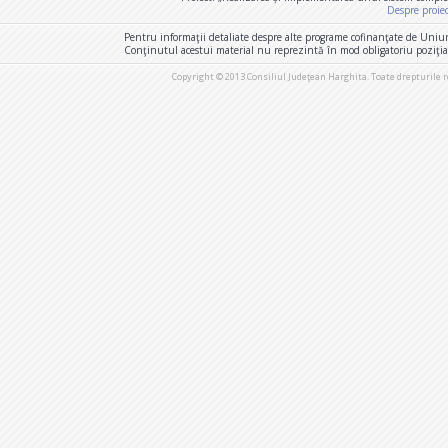
Despre proie
Pentru informaţii detaliate despre alte programe cofinanţate de Uniu
Conţinutul acestui material nu reprezintă în mod obligatoriu poziţi
Copyright © 2013 Consiliul Judeţean Harghita. Toate drepturile 