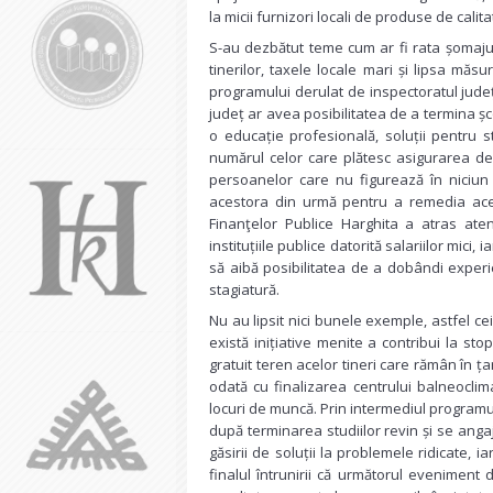
la micii furnizori locali de produse de calita
S-au dezbătut teme cum ar fi rata șomajulu
tinerilor, taxele locale mari și lipsa măs
programului derulat de inspectoratul jude
județ ar avea posibilitatea de a termina șc
o educație profesională, soluții pentru 
numărul celor care plătesc asigurarea de 
persoanelor care nu figurează în niciun
acestora din urmă pentru a remedia acea
Finanţelor Publice Harghita a atras ate
instituțiile publice datorită salariilor mici, 
să aibă posibilitatea de a dobândi experi
stagiatură.
Nu au lipsit nici bunele exemple, astfel ce
există inițiative menite a contribui la sto
gratuit teren acelor tineri care rămân în țar
odată cu finalizarea centrului balneoclim
locuri de muncă. Prin intermediul programu
după terminarea studiilor revin și se angaj
găsirii de soluții la problemele ridicate, 
finalul întrunirii că următorul eveniment