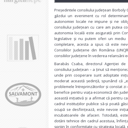
Președintele consiliului județean Borboly C
găzdui un eveniment cu rol determinant
autonomiei locale ne impune și ne obli
consiliului județean cu care am putea co
autonomia locală este asigurată prin Con
legislative și nu putem oferi un mediu e
completare, acesta a spus că este nevo
Consiliilor Județene din România (UNCJR
consiliilor județene în vederea relansării 
Barabás Csaba, directorul Agenției de 
consiliului județean – a ținut să menționez
unde prin cooperare sunt adoptate iniția
moderat această ședință, spunând că „e
problemele întreprinzătorilor și constat zi d
benefice pentru viața economică din județ
această inițiativă și a afirmat că pentru c
cadrul instituțiilor publice să-și poată gă
ocupă se desființează, este nevoie iniția
incubatoarele de afaceri. Totodată, est
dotării tehnice din cadrul acestuia, înfiin
sprijin în conformitate cu strategia local