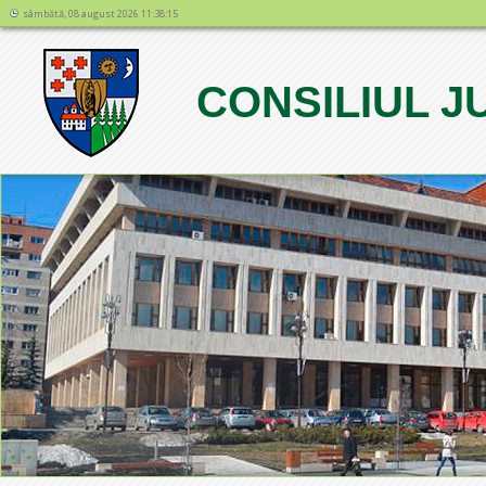
sâmbătă, 08 august 2026 11:38:15
CONSILIUL 
1
2
3
4
5
6
7