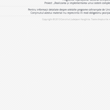
Proiect: „Realizarea și implementarea unui sistem comple
Pentru informaţii detaliate despre celelalte programe cofinanţate de U
Conţinutul acestui material nu reprezintă în mod obligatoriu poziţi
Copyright © 2013 Consiliul Judeţean Harghita. Toate drepturile 