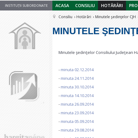
ACASA
CONSILIU
HOTĂRÂRI
PRO
INSTITUȚII SUBORDONATE
Consiliu
Hotărâri
Minutele şedinţelor CJH
MINUTELE ŞEDINŢ
Minutele şedinţelor Consiliului Judeţean Ha
-
minuta 02.12.2014
-
minuta 24.11.2014
-
minuta 30.10.2014
-
minuta 14.10.2014
-
minuta 26.09.2014
-
minuta 23.09.2014
-
minuta 05.09.2014
-
minuta 29.08.2014