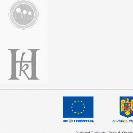
Programul Operaţional Sectorial „Creşter