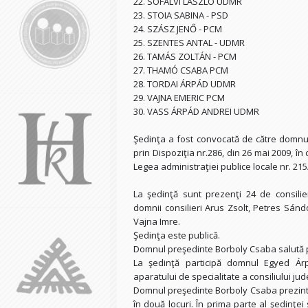
22. SÓFALVI LÁSZLÓ UDMR
23. STOIA SABINA - PSD
24. SZÁSZ JENŐ - PCM
25. SZENTES ANTAL - UDMR
26. TAMÁS ZOLTÁN - PCM
27. THAMÓ CSABA PCM
28. TORDAI ÁRPÁD UDMR
29. VAJNA EMERIC PCM
30. VASS ÁRPÁD ANDREI UDMR
Şedinţa a fost convocată de către domnul
prin Dispoziţia nr.286, din 26 mai 2009, în c
Legea administraţiei publice locale nr. 215/
La şedinţă sunt prezenţi 24 de consilier
domnii consilieri Arus Zsolt, Petres Sánd
Vajna Imre.
Şedinţa este publică.
Domnul preşedinte Borboly Csaba salută pr
La şedinţă participă domnul Egyed Árpád
aparatului de specialitate a consiliului ju
Domnul preşedinte Borboly Csaba prezintă 
în două locuri. În prima parte al şedinţei