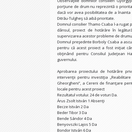
Observaţiile domnilor consilieri György
porţiune de drum nu reprezintă o prioritat
dacă vor avea posibilitatea de a înainta
Ditrău-Tulgheş să aibă prioritate.
Domnul consilier Thamo Csaba l-a rugat pe
dânsul, proiect de hotărăre în legătur
supervizarea acestor probleme de drumur
Domnul preşedinte Borboly Csaba a ascult
pentru că acest proiect a fost iniţiat 
obţinând pentru Consiliul Judeţean Ha
guvernului.
Aprobarea proiectului de hotărâre pri
intervenţii pentru investiţia „Reabilita
Gheorgheni”, a Cererii de finanţare pent
locale pentru acest proiect
Rezultatul votului: 24 de voturi Da.
Árus Zsolt István 1 Absenţi
Becze István 2 Da
Beder Tibor 3 Da
Bende Sándor 4 Da
Benyovszki Lajos 5 Da
Bondor István 6 Da