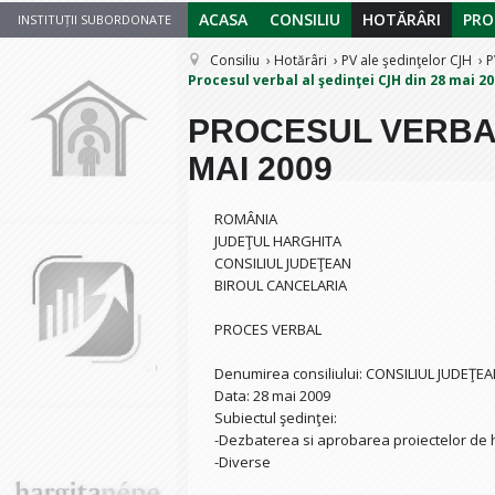
ACASA
CONSILIU
HOTĂRÂRI
PRO
INSTITUȚII SUBORDONATE
Consiliu
Hotărâri
PV ale şedinţelor CJH
P
Procesul verbal al şedinţei CJH din 28 mai 2
PROCESUL VERBAL 
MAI 2009
ROMÂNIA
JUDEŢUL HARGHITA
CONSILIUL JUDEŢEAN
BIROUL CANCELARIA
PROCES VERBAL
Denumirea consiliului: CONSILIUL JUDEŢ
Data: 28 mai 2009
Subiectul şedinţei:
-Dezbaterea si aprobarea proiectelor de h
-Diverse