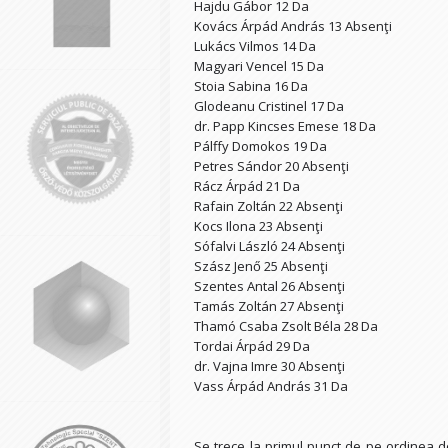
Hajdu Gábor 12 Da
Kovács Árpád András 13 Absenţi
Lukács Vilmos 14 Da
Magyari Vencel 15 Da
Stoia Sabina 16 Da
Glodeanu Cristinel 17 Da
dr. Papp Kincses Emese 18 Da
Pálffy Domokos 19 Da
Petres Sándor 20 Absenţi
Rácz Árpád 21 Da
Rafain Zoltán 22 Absenţi
Kocs Ilona 23 Absenţi
Sófalvi László 24 Absenţi
Szász Jenő 25 Absenţi
Szentes Antal 26 Absenţi
Tamás Zoltán 27 Absenţi
Thamó Csaba Zsolt Béla 28 Da
Tordai Árpád 29 Da
dr. Vajna Imre 30 Absenţi
Vass Árpád András 31 Da
Se trece la primul punct de pe ordinea d