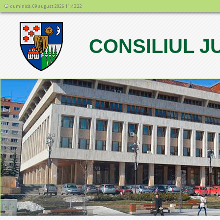
duminică, 09 august 2026 11:43:22
CONSILIUL 
1
2
3
4
5
6
7