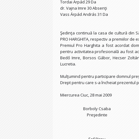
Tordai Árpád 29 Da
dr. Vajna Imre 30 Absenţi
Vass Árpád András 31 Da
Şedinţa continuă la casa de cultură din 
PRO HARGHITA, respectiv a premiilor de ex
Premiul Pro Harghita a fost acordat dom
pentru activitatea profesională au fost a
Bedő Imre, Borsos Gábor, Hecser Zoltán, 
Lucretia.
Mulţumind pentru participare domnul preşe
Drept pentru care s-a încheiat prezentul 
Miercurea Ciuc, 28 mai 2009
Borboly Csaba
Preşedinte