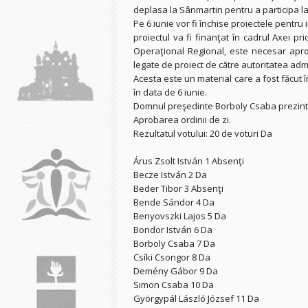
deplasa la Sânmartin pentru a participa la 
Pe 6 iunie vor fi închise proiectele pentru
proiectul va fi finanţat în cadrul Axei pr
Operaţional Regional, este necesar aprob
legate de proiect de către autoritatea adm
Acesta este un material care a fost făcut în
în data de 6 iunie.
Domnul preşedinte Borboly Csaba prezintă p
Aprobarea ordinii de zi.
Rezultatul votului: 20 de voturi Da
Árus Zsolt István 1 Absenţi
Becze István 2 Da
Beder Tibor 3 Absenţi
Bende Sándor 4 Da
Benyovszki Lajos 5 Da
Bondor István 6 Da
Borboly Csaba 7 Da
Csíki Csongor 8 Da
Demény Gábor 9 Da
Simon Csaba 10 Da
Györgypál László József 11 Da