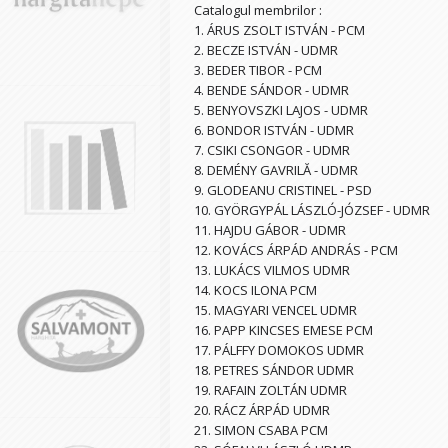
Catalogul membrilor :
1. ÁRUS ZSOLT ISTVÁN - PCM
2. BECZE ISTVÁN - UDMR
3. BEDER TIBOR - PCM
4. BENDE SÁNDOR - UDMR
5. BENYOVSZKI LAJOS - UDMR
6. BONDOR ISTVÁN - UDMR
7. CSIKI CSONGOR - UDMR
8. DEMÉNY GAVRILĂ - UDMR
9. GLODEANU CRISTINEL - PSD
10. GYÖRGYPÁL LÁSZLÓ-JÓZSEF - UDMR
11. HAJDU GÁBOR - UDMR
12. KOVÁCS ÁRPÁD ANDRÁS - PCM
13. LUKÁCS VILMOS UDMR
14. KOCS ILONA PCM
15. MAGYARI VENCEL UDMR
16. PAPP KINCSES EMESE PCM
17. PÁLFFY DOMOKOS UDMR
18. PETRES SÁNDOR UDMR
19. RAFAIN ZOLTÁN UDMR
20. RÁCZ ÁRPÁD UDMR
21. SIMON CSABA PCM