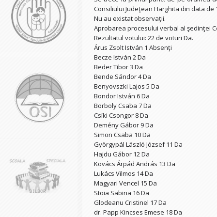
Consiliului Judeţean Harghita din data de 
Nu au existat observaţii.
Aprobarea procesului verbal al şedinţei Co
Rezultatul votului: 22 de voturi Da.
Árus Zsolt István 1 Absenţi
Becze István 2 Da
Beder Tibor 3 Da
Bende Sándor 4 Da
Benyovszki Lajos 5 Da
Bondor István 6 Da
Borboly Csaba 7 Da
Csíki Csongor 8 Da
Demény Gábor 9 Da
Simon Csaba 10 Da
Györgypál László József 11 Da
Hajdu Gábor 12 Da
Kovács Árpád András 13 Da
Lukács Vilmos 14 Da
Magyari Vencel 15 Da
Stoia Sabina 16 Da
Glodeanu Cristinel 17 Da
dr. Papp Kincses Emese 18 Da