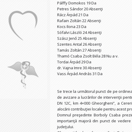
Pálffy Domokos 19 Da
Petres Sándor 20 Absenţi
Rácz Árpád 21 Da
Rafain Zoltán 22 Absenţi
Kocs Ilona 23 Da
Sófalvi László 24 Absenţi
Szász Jenő 25 Absenţi
Szentes Antal 26 Absenţi
Tamás Zoltán 27 Absenţi
Thamó Csaba Zsolt Béla 28 Nu a v.
Tordai Árpád 29 Da
dr. Vajna Imre 30 Absenţi
Vass Árpád András 31 Da
Se trece la următorul punct de pe ordine
de avizare a lucrărilor de intervenţii pentr
DN 12C, km 4+000 Gheorgheni”, a Cereri
alocării contribuţiei locale pentru acest pro
Domnul preşedinte Borboly Csaba prezin
importanţă majoră din punct de vedere tur
judeţului.