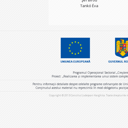
Şef Birou
Tankó Éva
Programul Operaţional Sectorial „Creşter
Proiect: „Realizarea și implementarea unui sistem comple
Pentru informaţii detaliate despre celelalte programe cofinanţate de U
Conţinutul acestui material nu reprezintă în mod obligatoriu poziţi
Copyright © 2013 Consiliul Judeţean Harghita. Toate drepturile 