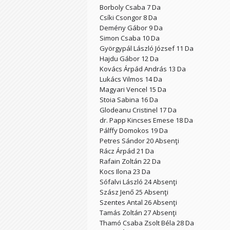
Borboly Csaba 7 Da
Csíki Csongor 8 Da
Demény Gábor 9 Da
Simon Csaba 10 Da
Györgypál László József 11 Da
Hajdu Gábor 12 Da
Kovács Árpád András 13 Da
Lukács Vilmos 14 Da
Magyari Vencel 15 Da
Stoia Sabina 16 Da
Glodeanu Cristinel 17 Da
dr. Papp Kincses Emese 18 Da
Pálffy Domokos 19 Da
Petres Sándor 20 Absenţi
Rácz Árpád 21 Da
Rafain Zoltán 22 Da
Kocs Ilona 23 Da
Sófalvi László 24 Absenţi
Szász Jenő 25 Absenţi
Szentes Antal 26 Absenţi
Tamás Zoltán 27 Absenţi
Thamó Csaba Zsolt Béla 28 Da