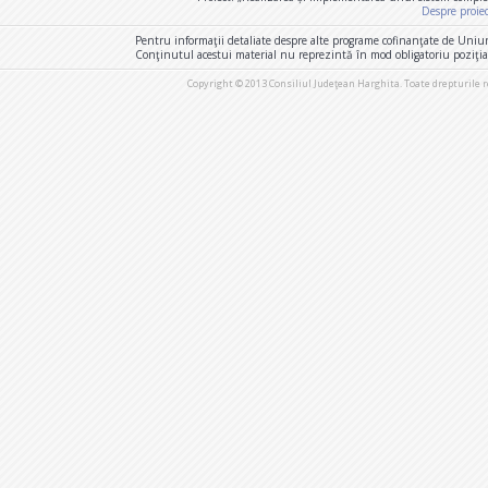
Despre proie
Pentru informaţii detaliate despre alte programe cofinanţate de Uniu
Conţinutul acestui material nu reprezintă în mod obligatoriu poziţi
Copyright © 2013 Consiliul Judeţean Harghita. Toate drepturile 