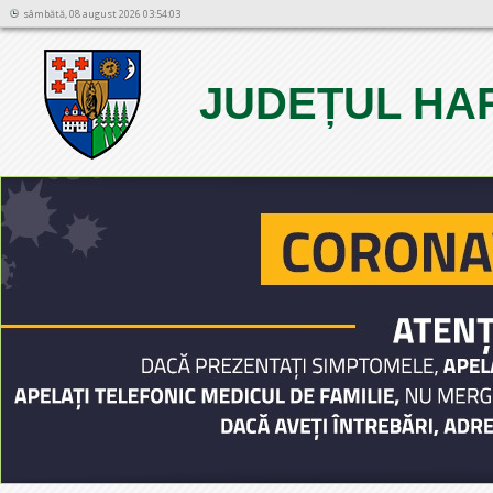
sâmbătă, 08 august 2026 03:54:03
JUDEȚUL HA
1
2