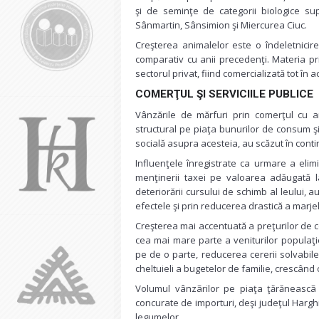
şi de seminţe de categorii biologice sup
Sânmartin, Sânsimion şi Miercurea Ciuc.
Creşterea animalelor este o îndeletnicir
comparativ cu anii precedenţi. Materia pri
sectorul privat, fiind comercializată tot în 
COMERŢUL ŞI SERVICIILE PUBLICE
Vânzările de mărfuri prin comerţul cu am
structural pe piaţa bunurilor de consum şi
socială asupra acesteia, au scăzut în conti
Influenţele înregistrate ca urmare a elimin
menţinerii taxei pe valoarea adăugată l
deteriorării cursului de schimb al leului, 
efectele şi prin reducerea drastică a marjel
Creşterea mai accentuată a preţurilor de co
cea mai mare parte a veniturilor populaţi
pe de o parte, reducerea cererii solvabile,
cheltuieli a bugetelor de familie, crescând
Volumul vânzãrilor pe piaţa ţărăneascã
concurate de importuri, deşi judeţul Harghi
legumelor.