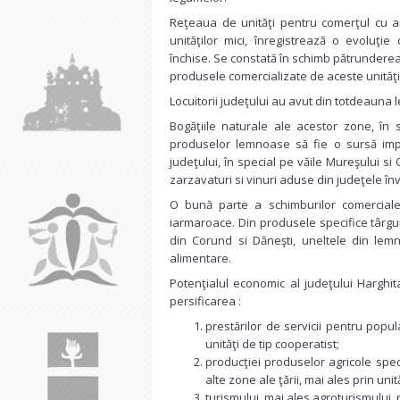
Reţeaua de unităţi pentru comerţul cu a
unităţilor mici, înregistrează o evoluţi
închise. Se constată în schimb pătrunderea
produsele comercializate de aceste unităţ
Locuitorii judeţului au avut din totdeauna l
Bogăţiile naturale ale acestor zone, în 
produselor lemnoase să fie o sursă imp
judeţului, în special pe văile Mureşului si
zarzavaturi si vinuri aduse din judeţele în
O bună parte a schimburilor comerciale s
iarmaroace. Din produsele specifice târgur
din Corund si Dăneşti, uneltele din lemn
alimentare.
Potenţialul economic al judeţului Harghit
persificarea :
prestărilor de servicii pentru populaţ
unităţi de tip cooperatist;
producţiei produselor agricole speci
alte zone ale ţării, mai ales prin un
turismului, mai ales agroturismului, 