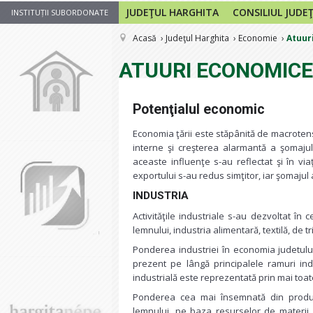
JUDEŢUL HARGHITA
CONSILIUL JUDE
INSTITUȚII SUBORDONATE
Acasă
Judeţul Harghita
Economie
Atuur
ATUURI ECONOMICE
Potenţialul economic
Economia ţării este stăpânită de macrotens
interne şi creşterea alarmantă a şomajulu
aceaste influenţe s-au reflectat şi în via
exportului s-au redus simţitor, iar şomajul 
INDUSTRIA
Activităţile industriale s-au dezvoltat în 
lemnului, industria alimentară, textilă, de tri
Ponderea industriei în economia judetului
prezent pe lângă principalele ramuri indu
industrială este reprezentată prin mai toat
Ponderea cea mai însemnată din producţia
lemnului, pe baza resurselor de materii 