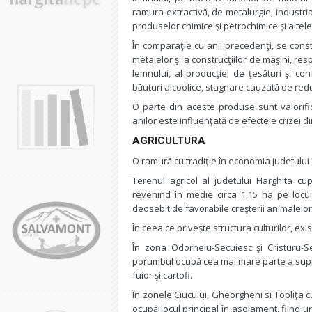
ramura extractivă, de metalurgie, industria
produselor chimice şi petrochimice şi altele
În comparaţie cu anii precedenţi, se consta
metalelor şi a construcţiilor de maşini, re
lemnului, al producţiei de ţesături şi con
băuturi alcoolice, stagnare cauzată de redu
O parte din aceste produse sunt valorifica
anilor este influenţată de efectele crizei di
AGRICULTURA
O ramură cu tradiţie în economia judetului 
Terenul agricol al judetului Harghita cu
revenind în medie circa 1,15 ha pe locuit
deosebit de favorabile creşterii animalelor
În ceea ce priveşte structura culturilor, exi
În zona Odorheiu-Secuiesc şi Cristuru-S
porumbul ocupă cea mai mare parte a supraf
fuior şi cartofi.
În zonele Ciucului, Gheorgheni si Topliţa c
ocupă locul principal în asolament, fiind u