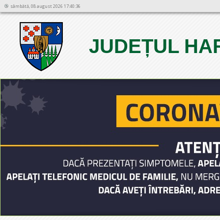
sâmbătă, 08 august 2026 17:40:36
JUDEȚUL HA
1
2