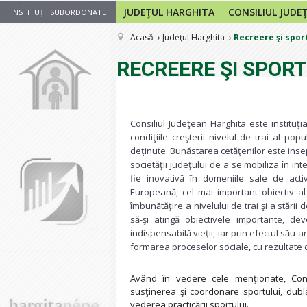
JUDEŢUL HARGHITA
CONSILIUL JUDE
INSTITUȚII SUBORDONATE
Acasă
Judeţul Harghita
Recreere şi spor
RECREERE ŞI SPORT
Consiliul Judeţean Harghita este instituţi
condiţiile creşterii nivelul de trai al pop
deţinute. Bunăstarea cetăţenilor este insep
societăţii judeţului de a se mobiliza în in
fie inovativă în domeniile sale de act
Europeană, cel mai important obiectiv al s
îmbunătăţire a nivelului de trai şi a stări
să-şi atingă obiectivele importante, de
indispensabilă vieţii, iar prin efectul său a
formarea proceselor sociale, cu rezultate d
Având în vedere cele menţionate, Cons
susţinerea şi coordonare sportului, dubl
vederea practicării sportului.