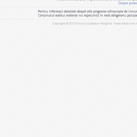
Despre proie
Pentru informaţii detaliate despre alte programe cofinanţate de Uniu
Conţinutul acestui material nu reprezintă în mod obligatoriu poziţi
Copyright © 2013 Consiliul Judeţean Harghita. Toate drepturile 