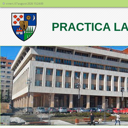
vineri, 07 august 2026 15:24:00
PRACTICA LA
1
2
3
4
5
6
7