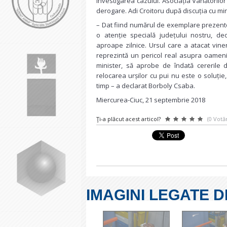
investigarea cazului. Asociația Vânătorilo
derogare. Adi Croitoru după discuția cu min
– Dat fiind numărul de exemplare prezente 
o atenție specială județului nostru, de
aproape zilnice. Ursul care a atacat viner
reprezintă un pericol real asupra oameni
minister, să aprobe de îndată cererile d
relocarea urșilor cu pui nu este o soluți
timp – a declarat Borboly Csaba.
Miercurea-Ciuc, 21 septembrie 2018
Ţi-a plăcut acest articol?
(0 Votăr
IMAGINI LEGATE D