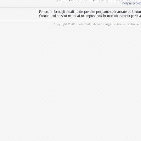
Despre proie
Pentru informaţii detaliate despre alte programe cofinanţate de Uniu
Conţinutul acestui material nu reprezintă în mod obligatoriu poziţi
Copyright © 2013 Consiliul Judeţean Harghita. Toate drepturile 