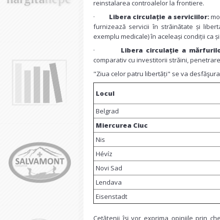
reinstalarea controalelor la frontiere.
·
Libera circulație a serviciilor:
mob
furnizează servicii în străinătate și lib
exemplu medicale) în aceleași condiții ca și 
·
Libera circulație a mărfurilo
comparativ cu investitorii străini, penetrar
"Ziua celor patru libertăți" se va desfăşu
Locul
Belgrad
Miercurea Ciuc
Nis
Hévíz
Novi Sad
Lendava
Eisenstadt
Cetățenii îşi vor exprima opiniile prin che