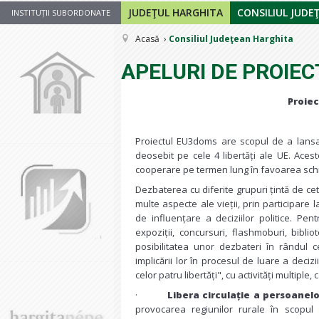
JUDEŢUL HARGHITA
CONSILIUL JUDE
INSTITUȚII SUBORDONATE
Acasă
Consiliul Judeţean Harghita
APELURI DE PROIEC
Proiec
Proiectul EU3doms are scopul de a lansa 
deosebit pe cele 4 libertăți ale UE. Acest
cooperare pe termen lung în favoarea schim
Dezbaterea cu diferite grupuri țintă de cet
multe aspecte ale vieții, prin participare l
de influențare a deciziilor politice. P
expoziții, concursuri, flashmoburi, bibl
posibilitatea unor dezbateri în rândul c
implicării lor în procesul de luare a deci
celor patru libertăți", cu activități multipl
·
Libera circulație a persoanelo
provocarea regiunilor rurale în scopul a