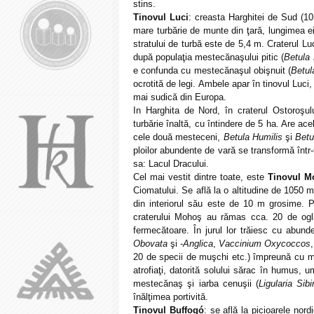
stins.
Tinovul Luci
: creasta Harghitei de Sud (1
mare turbărie de munte din ţară, lungimea 
stratului de turbă este de 5,4 m. Craterul L
după populaţia mestecănaşului pitic (
Betula
e confunda cu mestecănaşul obişnuit (
Betul
ocrotită de legi. Ambele apar în tinovul Luci,
mai sudică din Europa.
In Harghita de Nord, în craterul Ostoroşu
turbărie înaltă, cu întindere de 5 ha. Are acel
cele două mesteceni,
Betula Humilis
şi
Betu
ploilor abundente de vară se transformă într
sa: Lacul Dracului.
Cel mai vestit dintre toate, este
Tinovul M
Ciomatului. Se află la o altitudine de 1050 m
din interiorul său este de 10 m grosime. Pâ
craterului Mohoş au rămas cca. 20 de ogli
fermecătoare. În jurul lor trăiesc cu abunde
Obovata
şi -
Anglica
,
Vaccinium Oxycoccos
20 de specii de muşchi etc.) împreună cu m
atrofiaţi, datorită solului sărac în humus, 
mestecănaş şi iarba cenuşii (
Ligularia Sibi
înălţimea portivită.
Tinovul Buffogó
: se află la picioarele nor