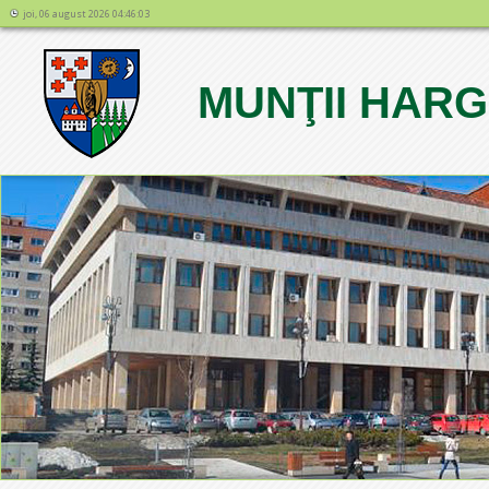
joi, 06 august 2026 04:46:03
MUNŢII HARG
1
2
3
4
5
6
7