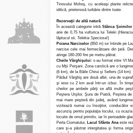
Tinovului Mohoş, cu aceleaşi plante relict
idilică, prietenosă turbărie dintre toate.
Rezervaţii de altă natură
:
În această categorie intră
Stânca Şoimilor
arie de 0,75 ha vulturica lui Teleki (
Hieraci
lăptucul oii,
Telekia Speciosa
!)
Poiana Narciselor
(850 m) se întinde pe Laz
narcise cele mai fermecătoare din ţară. Den
atinge 180-200 fire pe metru pătrat.
Cheile Vârghişului:
s-au format intre Vf.Mal
cu Mţii Perşani. Zona carstică are o lungim
(6 km), de la Băile Chirui şi Selters (14 km).
Pârâul Vârghiş are două albii, una de supraf
şi iese cu 2 km aval într-un izbuc. În timp
cheilor pe ambele părţi se află multe peşte
Peştera Urşilor, Şura de Piatră, Peştera 
mai mare peşteră din judeţ, având lungime
vizitează numai cu însoţitor, conducător ex
ascunziş pentru populaţia locului, cu ocazia 
locuite de omul primitiv, iar în perioadele gl
Perla Ciomatului,
Lacul Sfânta Ana
este rez
care şi-a păstrat intergitatea şi forma orig