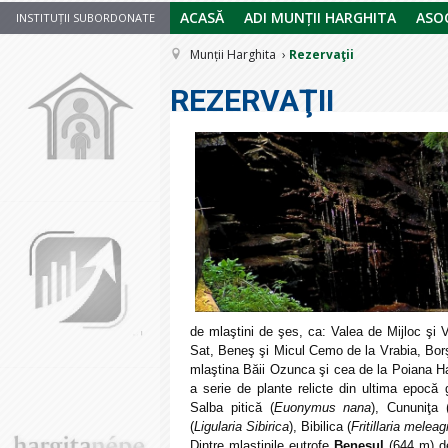
ACASĂ
ADI MUNȚII HARGHITA
ASOC
INSTITUȚII SUBORDONATE
Munții Harghita
Rezervaţii
REZERVAŢII
de mlaştini de şes, ca: Valea de Mijloc ş
Sat, Beneş şi Micul Cemo de la Vrabia, Borş
mlaştina Băii Ozunca şi cea de la Poiana Ha
a serie de plante relicte din ultima epocă
Salba pitică (
Euonymus nana
), Cununiţa 
(
Ligularia Sibirica
), Bibilica (
Fritillaria meleag
Dintre mlaştinile eutrofe
Beneşul
(644 m) de