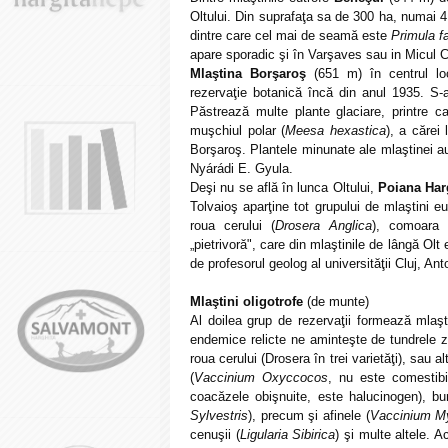
Oltului. Din suprafaţa sa de 300 ha, numai 4 
dintre care cel mai de seamă este
Primula f
apare sporadic şi în Varşaves sau in Micul 
Mlaştina Borşaroş
(651 m) în centrul loca
rezervaţie botanică încă din anul 1935. S-a
Păstrează multe plante glaciare, printre
muşchiul polar (
Meesa hexastica
), a cărei
Borşaroş. Plantele minunate ale mlaştinei au
Nyárádi E. Gyula.
Deşi nu se află în lunca Oltului,
Poiana Har
Tolvaioş aparţine tot grupului de mlaştini e
roua cerului (
Drosera Anglica
), comoara 
„pietrivoră", care din mlaştinile de lângă Olt
de profesorul geolog al universităţii Cluj, An
Mlaştini oligotrofe
(de munte)
Al doilea grup de rezervaţii formează mlaşti
endemice relicte ne aminteşte de tundrele zo
roua cerului (Drosera în trei varietăţi), sau al
(
Vaccinium Oxyccocos
, nu este comestibil
coacăzele obişnuite, este halucinogen), bu
Sylvestris
), precum şi afinele (
Vaccinium My
cenuşii (
Ligularia Sibirica
) şi multe altele. A