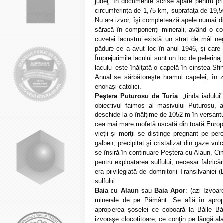
judeţ. În documente scrise apare pentru pr
circumferinţa de 1,75 km, suprafaţa de 19
Nu are izvor, îşi completează apele numai din
săracă în componenţi minerali, având o co
cuvetei lacustru există un strat de mâl neg
pădure ce a avut loc în anul 1946, şi care au
Împrejurimile lacului sunt un loc de pelerinaj
lacului este înălţată o capelă în cinstea Sfi
Anual se sărbătoreşte hramul capelei, în zi
enoriaşi catolici.
Peştera Puturosu de Turia
: „tinda iadulu
obiectivul faimos al masivului Puturosu, 
deschide la o înălţime de 1052 m în versantu
cea mai mare mofetă uscată din toată Europ
vieţii şi morţii se distinge pregnant pe pere
galben, precipitat şi cristalizat din gaze vu
se înşiră în continuare Peştera cu Alaun, Cim
pentru exploatarea sulfului, necesar fabricăr
era privilegiată de domnitorii Transilvaniei
sulfului.
Baia cu Alaun
sau
Baia Apor
: (azi Izvoa
minerale de pe Pământ. Se află în apropi
apropierea şoselei ce coboară la Băile Bá
izvoraşe clocotitoare, ce conţin pe lângă ala