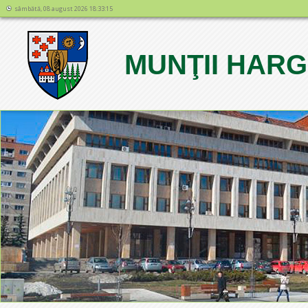
sâmbătă, 08 august 2026 18:33:15
MUNŢII HARG
1
2
3
4
5
6
7