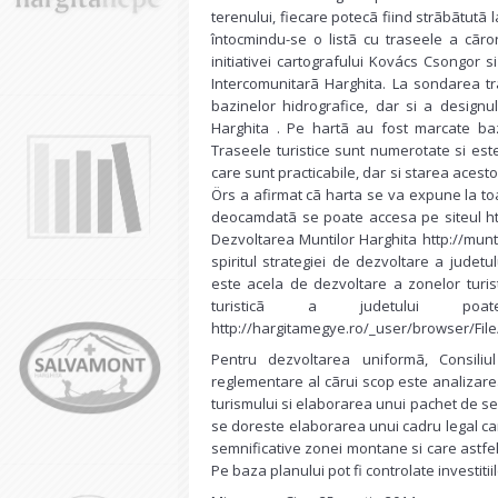
terenului, fiecare potecã fiind strãbãtutã l
întocmindu-se o listã cu traseele a cãror
initiativei cartografului Kovács Csongor s
Intercomunitarã Harghita. La sondarea tra
bazinelor hidrografice, dar si a designul
Harghita . Pe hartã au fost marcate baz
Traseele turistice sunt numerotate si este
care sunt practicabile, dar si starea acesto
Örs a afirmat cã harta se va expune la to
deocamdatã se poate accesa pe siteul htt
Dezvoltarea Muntilor Harghita http://munt
spiritul strategiei de dezvoltare a judetu
este acela de dezvoltare a zonelor turist
turisticã a judetului po
http://hargitamegye.ro/_user/browser/Fi
Pentru dezvoltarea uniformã, Consili
reglementare al cãrui scop este analizar
turismului si elaborarea unui pachet de serv
se doreste elaborarea unui cadru legal car
semnificative zonei montane si care astfel
Pe baza planului pot fi controlate investit