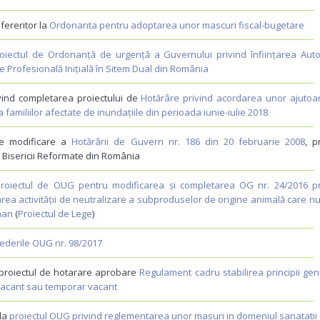
fereritor la
Ordonanta pentru adoptarea unor mascuri fiscal-bugetare
oiectul de Ordonanță de urgență a Guvernului privind înființarea Autori
 Profesională Inițială în Sitem Dual din România
vind completarea proiectului de
Hotărâre privind acordarea unor ajutoa
 familiilor afectate de inundațiile din perioada iunie-iulie 2018
de modificare a
Hotărârii de Guvern nr. 186 din 20 februarie 2008
, p
 Bisericii Reformate din România
roiectul de OUG pentru modificarea și completarea OG nr. 24/2016 pr
rea activității de neutralizare a subproduselor de origine animală care n
man
(
Proiectul de Lege
)
ederile OUG nr. 98/2017
a proiectul de hotarare aprobare
Regulament cadru stabilirea principii ge
vacant sau temporar vacant
 la
proiectul OUG privind reglementarea unor masuri in domeniul sanatatii