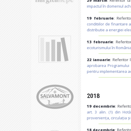
29 martie
: Referitor l
impactul în domeniul achiz
19 februarie
: Referit
conditiilor de finantare a
distributie a energiei ele
13 februarie
: Referito
ecoturismului în România –
22 ianuarie
: Referitor 
aprobarea Programului p
pentru implementarea ac
2018
19 decembrie
: Referit
art. 3 alin. (1) din Ho
proveniența, circulația 
18 decembrie
: Referit