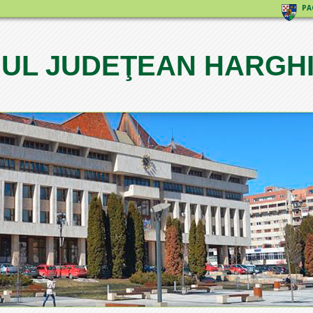
PA
IUL JUDEŢEAN HARGH
1
2
3
4
5
6
7