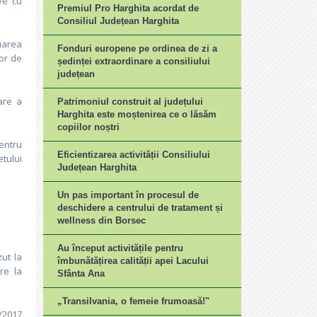
ve cu
Premiul Pro Harghita acordat de
Consiliul Județean Harghita
uarea
Fonduri europene pe ordinea de zi a
lor de
ședinței extraordinare a consiliului
județean
are a
Patrimoniul construit al județului
Harghita este moștenirea ce o lăsăm
copiilor noștri
entru
Eficientizarea activității Consiliului
tului
Județean Harghita
Un pas important în procesul de
deschidere a centrului de tratament și
wellness din Borsec
Au început activitățile pentru
ut la
îmbunătățirea calității apei Lacului
re la
Sfânta Ana
„Transilvania, o femeie frumoasă!"
0/2017