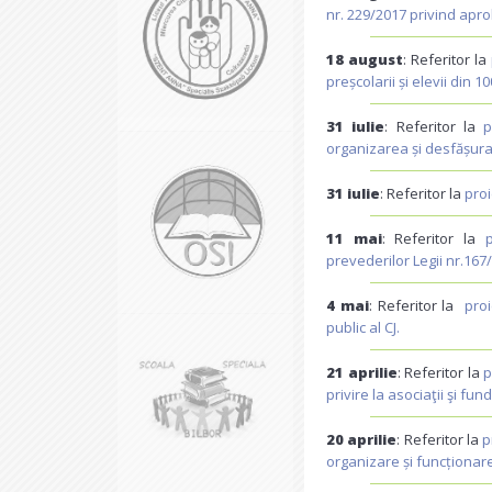
nr. 229/2017 privind apr
18 august
: Referitor la
preșcolarii și elevii din 
31 iulie
: Referitor la
p
organizarea și desfășurar
31 iulie
: Referitor la
proi
11 mai
: Referitor la
prevederilor Legii nr.167
4 mai
: Referitor la
pro
public al CJ.
21 aprilie
: Referitor la
p
privire la asociaţii şi fund
20 aprilie
: Referitor la
p
organizare și funcționare 