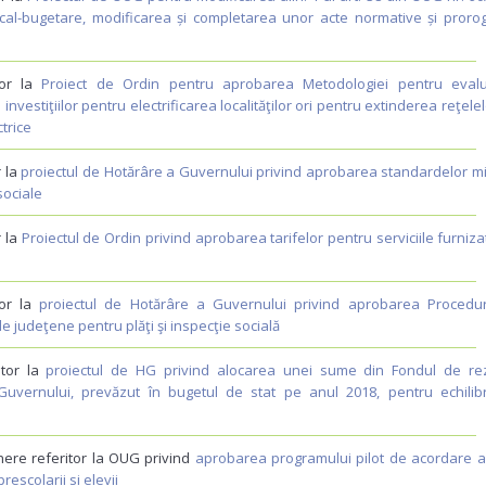
scal-bugetare, modificarea și completarea unor acte normative și proro
tor la
Proiect de Ordin pentru aprobarea Metodologiei pentru eval
 investiţiilor pentru electrificarea localităţilor ori pentru extinderea reţele
ctrice
r la
proiectul de Hotărâre a Guvernului privind aprobarea standardelor m
sociale
r la
Proiectul de Ordin privind aprobarea tarifelor pentru serviciile furniz
tor la
proiectul de Hotărâre a Guvernului privind aprobarea Procedur
le judeţene pentru plăţi şi inspecţie socială
itor la
proiectul de HG privind alocarea unei sume din Fondul de re
Guvernului, prevăzut în bugetul de stat pe anul 2018, pentru echilib
nere referitor la OUG privind
aprobarea programului pilot de acordare a
escolarii si elevii