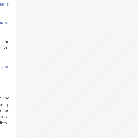
ea și
tare,
ivind
tării
ivind
ivind
ar și
le, pe
neral
liceal