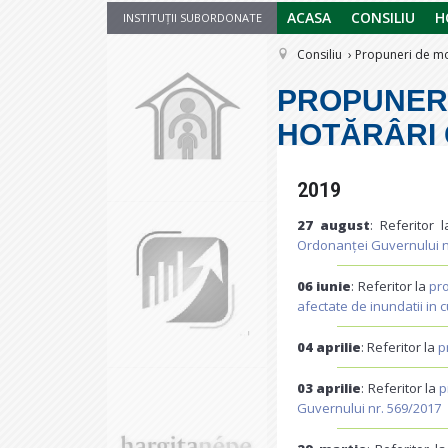
ACASA
CONSILIU
H
INSTITUȚII SUBORDONATE
Consiliu
Propuneri de mod
PROPUNERI
HOTĂRÂRI
2019
27 august
: Referitor 
Ordonanței Guvernului nr.
06 iunie
: Referitor la
pro
afectate de inundatii in 
04 aprilie
: Referitor la
p
03 aprilie
: Referitor la
p
Guvernului nr. 569/2017