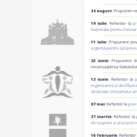
24 august
: Propuneri re
19 iulie
: Referitor la
pr
Naționale pentru Formare
11 iulie
: Propunere pri
urgență pentru sprijinirea
25 iunie
: Propunere 
recunoaşterea Statutului
13 iunie
: Referitor la
p
organizarea și desfășura
destinate consumului u
07 mai
: Referitor la
prev
27 martie
: Referitor l
de ocupare a unui post 
16 februarie
: Referitor