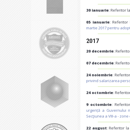
30 ianuarie
: Referitor l
05 ianuarie
: Referitor
martie 2017 pentru adop
2017
20 decembrie
: Referito
07 decembrie
: Referito
24 noiembrie
: Referito
privind salarizarea perso
24 octombrie
: Referito
9 octombrie
: Referito
urgență a Guvernului nr
Secţiunea a VIII-a - zone 
22 august
: Referitor l