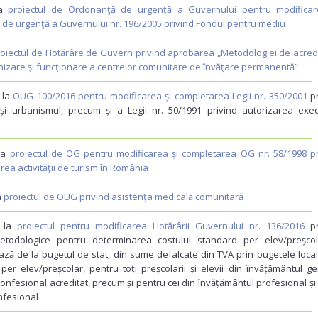
la
proiectul de Ordonanţă de urgență a Guvernului pentru modificar
de urgenţă a Guvernului nr. 196/2005 privind Fondul pentru mediu
roiectul de Hotărâre de Guvern privind aprobarea „Metodologiei de acredi
nizare şi funcţionare a centrelor comunitare de învăţare permanentă”
r la
OUG 100/2016 pentru modificarea și completarea Legii nr. 350/2001
pr
 și urbanismul, precum și a Legii nr. 50/1991 privind autorizarea execu
 la
proiectul de OG pentru modificarea și completarea OG nr. 58/1998 pr
ea activităţii de turism în România
a
proiectul de OUG privind asistența medicală comunitară
r la
proiectul pentru modificarea Hotărârii Guvernului nr. 136/2016
pr
todologice pentru determinarea costului standard per elev/preșcol
 bază de la bugetul de stat, din sume defalcate din TVA prin bugetele loca
er elev/preșcolar, pentru toți preșcolarii și elevii din învățământul ge
 confesional acreditat, precum și pentru cei din învățământul profesional și 
onfesional