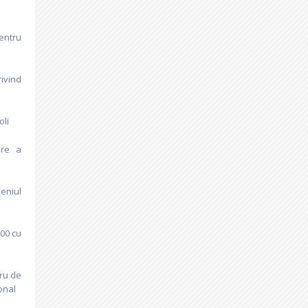
entru
ivind
oli
are a
eniul
00 cu
ru de
onal