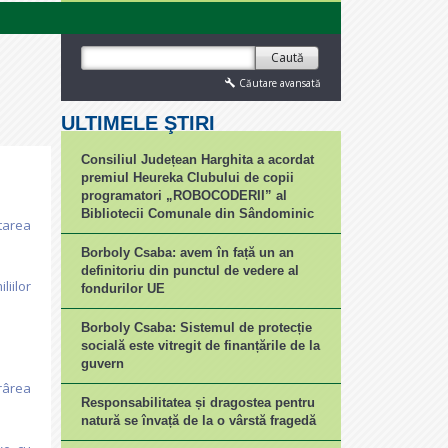
Caută
Căutare avansată
ULTIMELE ŞTIRI
Consiliul Județean Harghita a acordat
premiul Heureka Clubului de copii
programatori „ROBOCODERII” al
Bibliotecii Comunale din Sândominic
tarea
Borboly Csaba: avem în față un an
definitoriu din punctul de vedere al
liilor
fondurilor UE
Borboly Csaba: Sistemul de protecție
socială este vitregit de finanțările de la
guvern
rârea
Responsabilitatea și dragostea pentru
natură se învață de la o vârstă fragedă