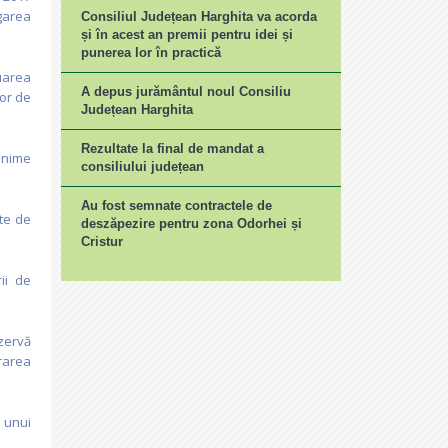
garea
Consiliul Județean Harghita va acorda
și în acest an premii pentru idei și
punerea lor în practică
uarea
A depus jurământul noul Consiliu
lor de
Județean Harghita
Rezultate la final de mandat a
inime
consiliului județean
Au fost semnate contractele de
ate de
deszăpezire pentru zona Odorhei și
Cristur
ii de
zervă
rarea
 unui