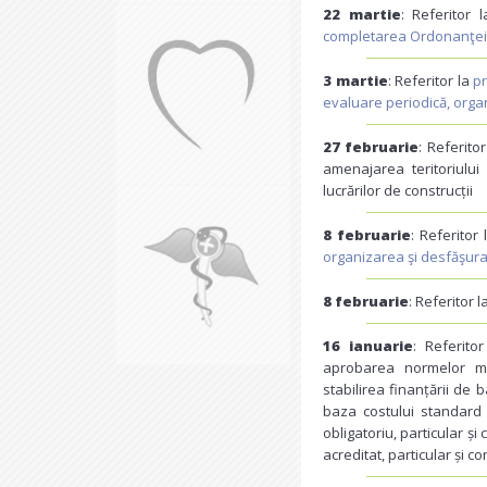
22 martie
: Referitor 
completarea Ordonanţei 
3 martie
: Referitor la
p
evaluare periodică, orga
27 februarie
: Referito
amenajarea teritoriului
lucrărilor de construcții
8 februarie
: Referitor
organizarea şi desfăşurar
8 februarie
: Referitor l
16 ianuarie
: Referito
aprobarea normelor me
stabilirea finanțării de
baza costului standard p
obligatoriu, particular și
acreditat, particular și c