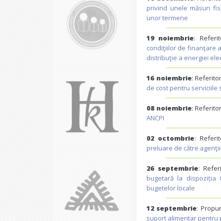
privind unele măsuri fi
unor termene
19 noiembrie
: Referi
condiţiilor de finanţare a
distribuţie a energiei ele
16 noiembrie
: Referito
de cost pentru serviciile 
08 noiembrie
: Referito
ANCPI
02 octombrie
: Referi
preluare de către agenţii
26 septembrie
: Refer
bugetară la dispoziția 
bugetelor locale
12 septembrie
: Propu
suport alimentar pentru pr