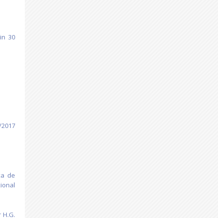
in 30
/2017
ța de
ional
r H.G.