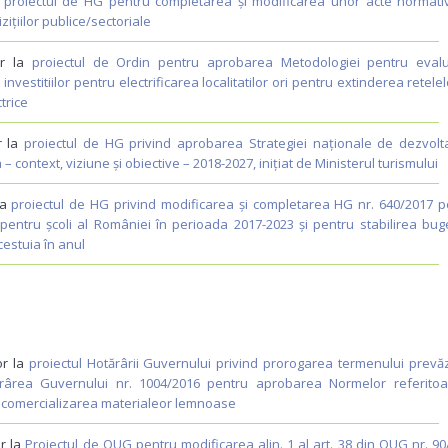
a
proiectul de HG pentru completarea și modificarea unor acte normati
ițiilor publice/sectoriale
or la
proiectul de Ordin pentru aprobarea Metodologiei pentru eval
 investitiilor pentru electrificarea localitatilor ori pentru extinderea retele
ctrice
r la
proiectul de HG privind aprobarea Strategiei naționale de dezvolt
 context, viziune și obiective – 2018-2027, inițiat de Ministerul turismului
la
proiectul de HG privind modificarea și completarea HG nr. 640/2017 p
entru școli al României în perioada 2017-2023 și pentru stabilirea buge
estuia în anul
or la
proiectul Hotărârii Guvernului privind prorogarea termenului prevăz
tărârea Guvernului nr. 1004/2016 pentru aprobarea Normelor referitoa
și comercializarea materialeor lemnoase
or la
Proiectul de OUG pentru modificarea alin. 1 al art. 38 din OUG nr. 9