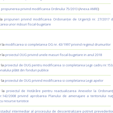
a
propunerea privind modificarea Ordinului 75/2013
(
Anexa ANRE
)
 la
propuneri privind modificarea Ordonanței de Urgență nr. 27/2017 d
tarea unor măsuri fiscal-bugetare
r la
modificarea si completarea OG nr. 43/1997 privind regimul drumurilor
r la
proiectul OUG privind unele masuri fiscal-bugetare in anul 2018
r la
proiectul de OUG pentru modificarea si completarea Legii cadru nr.153
nalului plătit din fonduri publice
r la
proiectul de OUG privind modificarea si completarea Legii apelor
r la
proiectul de Hotărâre pentru reactualizarea Anexelor la Ordonan
.142/2008 privind aprobarea Planului de amenajare a teritoriului naţ
cu resurse turistice
a
stadiul intermediar al procesului de descentralizare potrivit prevederilo