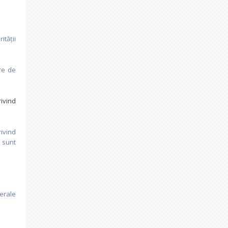
tății
re de
rivind
ivind
u sunt
nerale