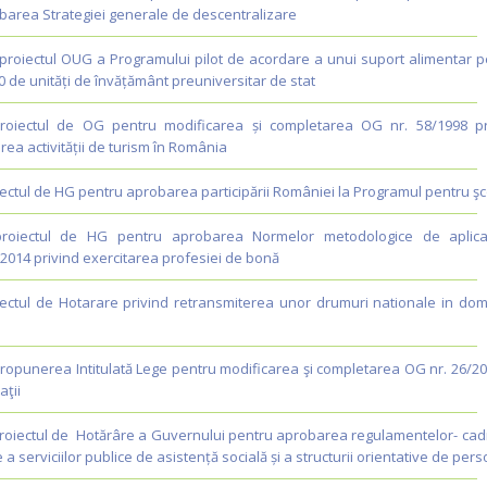
obarea Strategiei generale de descentralizare
proiectul OUG a Programului pilot de acordare a unui suport alimentar p
100 de unități de învățământ preuniversitar de stat
roiectul de OG pentru modificarea și completarea OG nr. 58/1998 pr
ea activității de turism în România
ectul de HG pentru aprobarea participării României la Programul pentru şc
proiectul de HG pentru aprobarea Normelor metodologice de aplic
/2014 privind exercitarea profesiei de bonă
iectul de Hotarare privind retransmiterea unor drumuri nationale in dom
ropunerea Intitulată Lege pentru modificarea şi completarea OG nr. 26/20
aţii
roiectul de Hotărâre a Guvernului pentru aprobarea regulamentelor- cad
a serviciilor publice de asistență socială și a structurii orientative de pers