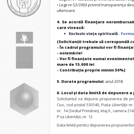
• Legii nr.52/2003 privind transparenţa deci
ulterioare;
4. Se acordă finanţare nerambursabil
care vizează:
Exclusiv viața spirituală
-
Formul
(Solicitanții trebuie să corespundă 
- În cadrul programului vor fi finanț
- noiembrie!
- Vor fi finanțate numai evenimentel
mare de 15.000 lei
- Contribuția proprie minim 50%)
5. Durata programului:
anul 2018.
6. Locul și data limită de depunere a
Solicitantul va depune propunerea de proi
Ciuc, cod poștal 530140, Piața Libertăţii nr.
nr. 14 (Sediul Primăriei), etaj II., camera 2
P-ța Libertății, nr. 12.
Data limită pentru depunerea propunerilor