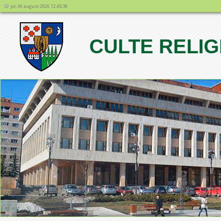
joi, 06 august 2026 12:45:39
CULTE RELIG
1
2
3
4
5
6
7