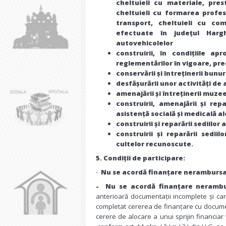
cheltuieli cu materiale, prest
cheltuieli cu formarea profes
transport, cheltuieli cu com
efectuate în județul Hargh
autovehicolelor
construirii, în condițiile ap
reglementărilor în vigoare, prec
conservării și întreținerii bunu
desfășurării unor activități de a
amenajării și întreținerii muzee
construirii, amenajării și re
asistență socială și medicală ale
construirii și reparării sediilor
construirii și reparării sedii
cultelor recunoscute.
5. Condiții de participare:
-
Nu se acordă finanțare nerambursa
- Nu se acordă finanțare neramb
anterioară documentații incomplete și ca
completat cererea de finanțare cu docum
cerere de alocare a unui sprijin financiar