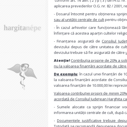
conform art. 14 alin. ( 2 ) și ( 3 ) din H.
aplicarea prevederilor O.G. nr. 82 / 2001, r
- Dosarul întocmit pentru obținerea spriji
sau al unităţii centrale de cult
pentru obţine
- În cazul arhivelor care funcționează l
înființare că acestea aparțin cultelor religi
- Finanțarea asigurată de
Consiliul Jud
devizului depus de către unitatea de cult
devizului trebuie să fie asigurată de către
Atenție!
Contribuția proprie de 20% a soli
nu la valoarea finanțării acordate de către
De exemplu
: în cazul unei finanțări de 10
la valoarea finanțării acordate de Consiliu
valoarea finanțării de 10.000,00 lei reprezi
Valoarea contribuției proprii de minim 20%
acordată de Consiliul Județean Harghita ca 
- Sumele alocate ca sprijin financiar vor 
informarea unității centrale de cult, după c
-
Documentele justificative trebuie depus
Totodată se recomandă depunerea document