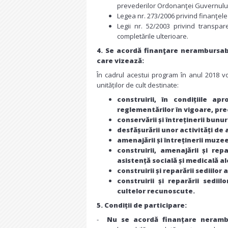
prevederilor Ordonanţei Guvernului n
Legea nr. 273/2006 privind finanţele 
Legii nr. 52/2003 privind transpare
completările ulterioare.
4. Se acordă finanţare nerambursabil
care vizează:
În cadrul acestui program în anul 2018 v
unităților de cult destinate:
construirii, în condițiile ap
reglementărilor în vigoare, prec
conservării și întreținerii bunu
desfășurării unor activități de a
amenajării și întreținerii muzee
construirii, amenajării și re
asistență socială și medicală ale
construirii și reparării sediilor
construirii și reparării sedii
cultelor recunoscute.
5. Condiții de participare:
-
Nu se acordă finanțare neramb