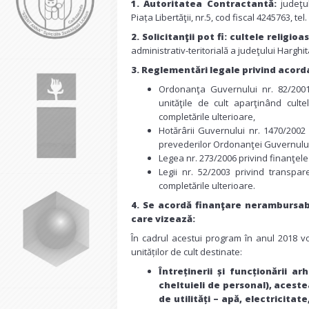
1. Autoritatea Contractantă:
judeţul
Piața Libertăţii, nr.5, cod fiscal 4245763, t
2. Solicitanţii pot fi:
cultele religioa
administrativ-teritorială a judeţului Harghit
3. Reglementări legale privind acor
Ordonanţa Guvernului nr. 82/2001 
unităţile de cult aparţinând cult
completările ulterioare,
Hotărârii Guvernului nr. 1470/200
prevederilor Ordonanţei Guvernului n
Legea nr. 273/2006 privind finanţele 
Legii nr. 52/2003 privind transpare
completările ulterioare.
4. Se acordă finanţare nerambursabil
care vizează:
În cadrul acestui program în anul 2018 v
unităților de cult destinate:
Întreținerii și funcționării 
cheltuieli de personal), acestea
de utilități – apă, electricitat