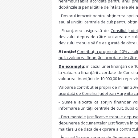
nerambursabilă acordată pentru anul prec
dobânzile și penalitățile de întârziere ale 
- Dosarul întocmit pentru obținerea spriji
sau al unităţii centrale de cult
pentru obţine
- Finanțarea asigurată de
Consiliul Jud
devizului depus de către unitatea de cult
devizului trebuie să fie asigurată de către
Atenție!
Contribuția proprie de 20% a soli
nu la valoarea finanțării acordate de către
De exemplu
: în cazul unei finanțări de 10
la valoarea finanțării acordate de Consiliu
valoarea finanțării de 10.000,00 lei reprezi
Valoarea contribuției proprii de minim 20%
acordată de Consiliul Județean Harghita ca 
- Sumele alocate ca sprijin financiar vor 
informarea unității centrale de cult, după c
- Documentele justificative trebuie depu
depunerea documentelor justificative în ter
mai târziu de data de expirare a contractu
- În cazul în care cererea de finanțare nu