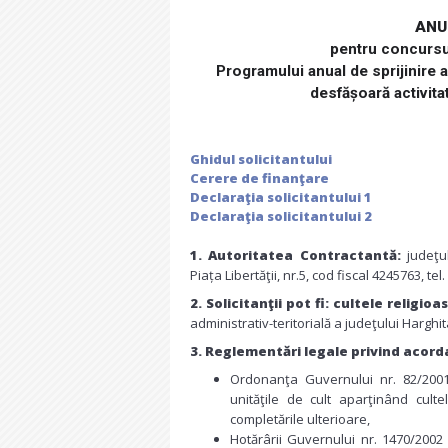
ANU
pentru concursul
Programului anual de sprijinire 
desfășoară activita
Ghidul solicitantului
Cerere de finanţare
Declaraţia solicitantului 1
Declaraţia solicitantului 2
1. Autoritatea Contractantă:
judeţul
Piața Libertăţii, nr.5, cod fiscal 4245763, t
2. Solicitanţii pot fi:
cultele religioa
administrativ-teritorială a judeţului Harghit
3. Reglementări legale privind acor
Ordonanţa Guvernului nr. 82/2001 
unităţile de cult aparţinând cult
completările ulterioare,
Hotărârii Guvernului nr. 1470/200