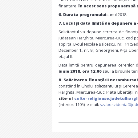
finanțare
.
În acest sens propunem să ci
6. Durata programului:
anul 2018.
7.
Locul și data limită de depunere a 
Solicitantul va depune cererea de finanț
Județean Harghita, Miercurea-Ciuc, cod poșt
Toplița, B-dul Nicolae Bălcescu, nr. 14 (Sedi
December 1., nr. 9.; Gheorgheni, P-ța Libertă
etajul II.
Data limită pentru depunerea cererilor 
iunie
2018, ora 12,00
sau la
birourile ter
8. Solicitarea finanţării nerambursab
constând în Ghidul solicitantului şi Cerere
Harghita, Miercurea-Ciuc, Piața Libertăţii, n
site-ul
culte-religioase.judetulhargh
(interior: 1105), e-mail:
szaboszidonia@jude