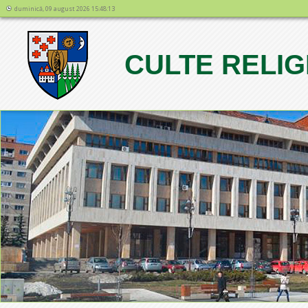
duminică, 09 august 2026 15:48:13
CULTE RELIG
1
2
3
4
5
6
7