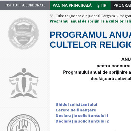
PAGINA PRINCIPALĂ
ȘTIRI
PROGRAM
INSTITUȚII SUBORDONATE
Culte religioase din Judetul Harghita
Program
Programul anual de sprijinire a cultelor rel
PROGRAMUL ANUAL
CULTELOR RELIGI
ANU
pentru concursul
Programului anual de sprijinire 
desfășoară activita
Ghidul solicitantului
Cerere de finanţare
Declaraţia solicitantului 1
Declaraţia solicitantului 2