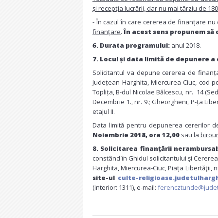
și recepția lucrării, dar nu mai târziu de 18
- În cazul în care cererea de finanțare nu
finanțare
.
În acest sens propunem să ci
6. Durata programului:
anul 2018.
7.
Locul și data limită de depunere a 
Solicitantul va depune cererea de finanț
Județean Harghita, Miercurea-Ciuc, cod poșt
Toplița, B-dul Nicolae Bălcescu, nr. 14 (Sedi
Decembrie 1., nr. 9.; Gheorgheni, P-ța Libertă
etajul II.
Data limită pentru depunerea cererilor d
Noiembrie 2018, ora 12,00
sau la
birour
8. Solicitarea finanţării nerambursab
constând în Ghidul solicitantului şi Cerere
Harghita, Miercurea-Ciuc, Piața Libertăţii, n
site-ul
culte-religioase.judetulharg
(interior: 1311), e-mail:
ferencztunde@judet